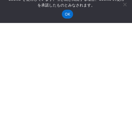
を承諾したものとみなされます。
OK
コーポレートサイト
医師主導治験／特定臨床研究
Worry
こんなお悩みありませんか