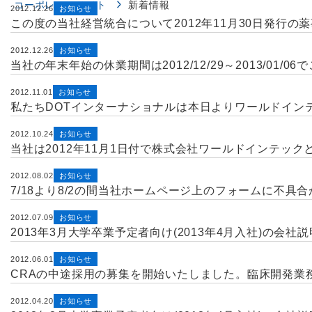
コーポレートサイト
新着情報
2012.12.26
お知らせ
この度の当社経営統合について2012年11月30日発行の
2012.12.26
お知らせ
当社の年末年始の休業期間は2012/12/29～2013/01/0
2012.11.01
お知らせ
私たちDOTインターナショナルは本日よりワールドイン
2012.10.24
お知らせ
当社は2012年11月1日付で株式会社ワールドインテック
2012.08.02
お知らせ
7/18より8/2の間当社ホームページ上のフォームに不具
2012.07.09
お知らせ
2013年3月大学卒業予定者向け(2013年4月入社)の会
2012.06.01
お知らせ
CRAの中途採用の募集を開始いたしました。臨床開発業
2012.04.20
お知らせ