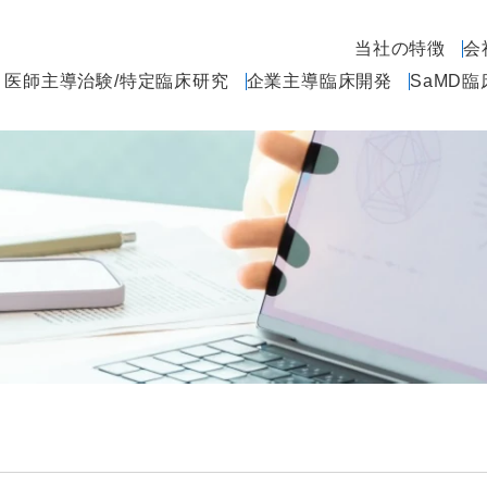
当社の特徴
会
医師主導治験/特定臨床研究
企業主導臨床開発
SaMD