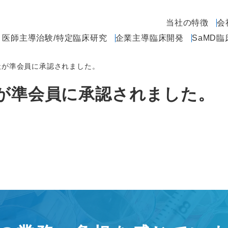
当社の特徴
会
医師主導治験/特定臨床研究
企業主導臨床開発
SaMD
社が準会員に承認されました。
社が準会員に承認されました。